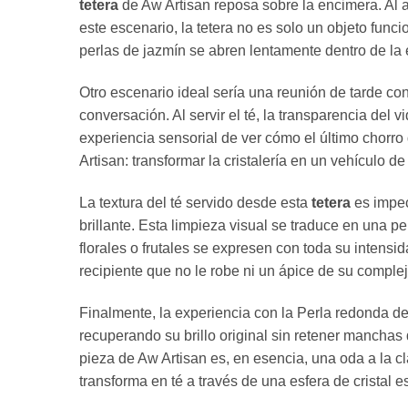
tetera
de Aw Artisan reposa sobre la encimera.
Al a
este escenario,
la tetera no es solo un objeto func
perlas de jazmín se abren lentamente dentro de la e
Otro escenario ideal sería una reunión de tarde con
conversación.
Al servir el té,
la transparencia del vi
experiencia sensorial de ver cómo el último chorro 
Artisan:
transformar la cristalería en un vehículo d
La textura del té servido desde esta
tetera
es impe
brillante.
Esta limpieza visual se traduce en una pe
florales o frutales se expresen con toda su intensid
recipiente que no le robe ni un ápice de su comple
Finalmente,
la experiencia con la Perla redonda de
recuperando su brillo original sin retener manchas 
pieza de Aw Artisan es,
en esencia,
una oda a la cl
transforma en té a través de una esfera de cristal