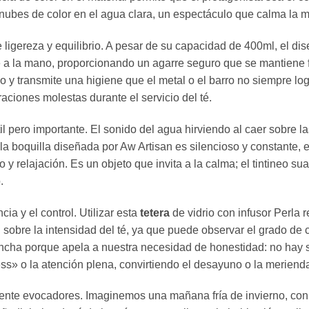
 nubes de color en el agua clara,
un espectáculo que calma la me
ligereza y equilibrio.
A pesar de su capacidad de 400ml,
el dis
 a la mano,
proporcionando un agarre seguro que se mantiene frí
o y transmite una higiene que el metal o el barro no siempre lo
aciones molestas durante el servicio del té.
l pero importante.
El sonido del agua hirviendo al caer sobre las
la boquilla diseñada por Aw Artisan es silencioso y constante,
e
 y relajación.
Es un objeto que invita a la calma; el tintineo sua
.
ia y el control.
Utilizar esta
tetera
de vidrio con infusor Perla
l sobre la intensidad del té,
ya que puede observar el grado de co
cha porque apela a nuestra necesidad de honestidad:
no hay s
ss» o la atención plena,
convirtiendo el desayuno o la merienda
ente evocadores.
Imaginemos una mañana fría de invierno,
con 