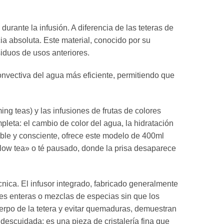
 durante la infusión.
A diferencia de las teteras de
ia absoluta.
Este material,
conocido por su
siduos de usos anteriores.
onvectiva del agua más eficiente,
permitiendo que
ng teas) y las infusiones de frutas de colores
mpleta:
el cambio de color del agua,
la hidratación
ble y consciente,
ofrece este modelo de 400ml
low tea» o té pausado,
donde la prisa desaparece
cnica.
El infusor integrado,
fabricado generalmente
res enteras o mezclas de especias sin que los
rpo de la tetera y evitar quemaduras,
demuestran
descuidada; es una pieza de cristalería fina que