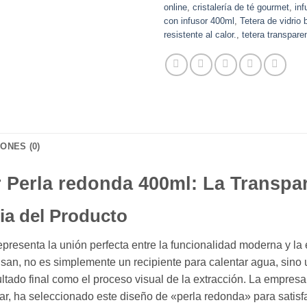
online
,
cristalería de té gourmet
,
inf
con infusor 400ml
,
Tetera de vidrio 
resistente al calor.
,
tetera transpare
ONES (0)
or Perla redonda 400ml: La Transpa
ia del Producto
presenta la unión perfecta entre la funcionalidad moderna y la e
isan,
no es simplemente un recipiente para calentar agua,
sino 
ltado final como el proceso visual de la extracción.
La empresa 
ar,
ha seleccionado este diseño de «perla redonda» para satisf