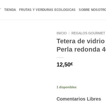
T
TIENDA
FRUTAS Y VERDURAS ECOLOGICAS
SOBRE NOSOTR
INICIO
/
REGALOS GOURMET 
Tetera de vidrio
Añadir
Perla redonda 
a la
lista de
deseos
12,50
€
1 disponibles
Alternative:
Comentarios Libres