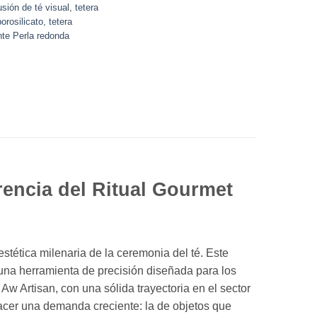
usión de té visual
,
tetera
borosilicato
,
tetera
nte Perla redonda
rencia del Ritual Gourmet
stética milenaria de la ceremonia del té.
Este
una herramienta de precisión diseñada para los
Aw Artisan,
con una sólida trayectoria en el sector
acer una demanda creciente:
la de objetos que