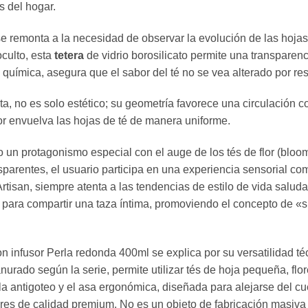
s del hogar.
té se remonta a la necesidad de observar la evolución de las hojas
culto,
esta
tetera
de vidrio borosilicato permite una transparenc
d química,
asegura que el sabor del té no se vea alterado por re
ta,
no es solo estético; su geometría favorece una circulación c
or envuelva las hojas de té de manera uniforme.
 un protagonismo especial con el auge de los tés de flor (bloomi
sparentes,
el usuario participa en una experiencia sensorial co
rtisan,
siempre atenta a las tendencias de estilo de vida saluda
para compartir una taza íntima,
promoviendo el concepto de «s
on infusor Perla redonda 400ml se explica por su versatilidad té
anurado según la serie,
permite utilizar tés de hoja pequeña,
flo
la antigoteo y el asa ergonómica,
diseñada para alejarse del cue
ares de calidad premium.
No es un objeto de fabricación masiva 