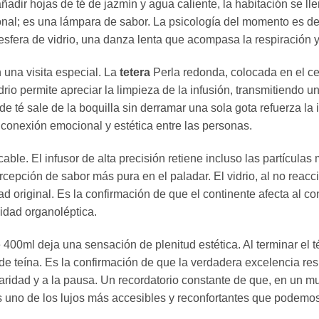
ñadir hojas de té de jazmín y agua caliente,
la habitación se lle
ional; es una lámpara de sabor.
La psicología del momento es de 
sfera de vidrio,
una danza lenta que acompasa la respiración y p
 una visita especial.
La
tetera
Perla redonda,
colocada en el ce
drio permite apreciar la limpieza de la infusión,
transmitiendo un
de té sale de la boquilla sin derramar una sola gota refuerza la
e conexión emocional y estética entre las personas.
cable.
El infusor de alta precisión retiene incluso las partícula
rcepción de sabor más pura en el paladar.
El vidrio,
al no reacci
ad original.
Es la confirmación de que el continente afecta al co
jidad organoléptica.
 400ml deja una sensación de plenitud estética.
Al terminar el t
de teína.
Es la confirmación de que la verdadera excelencia resi
aridad y a la pausa.
Un recordatorio constante de que,
en un mu
 es uno de los lujos más accesibles y reconfortantes que podemo