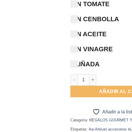
SIN TOMATE
SIN CENBOLLA
SIN ACEITE
SIN VINAGRE
ALIÑADA
Tetera de vidrio con infusor P
AÑADIR AL 
Añadir a la li
Categoría:
REGALOS GOURMET Y
Etiquetas:
Aw Artisan accesorios té