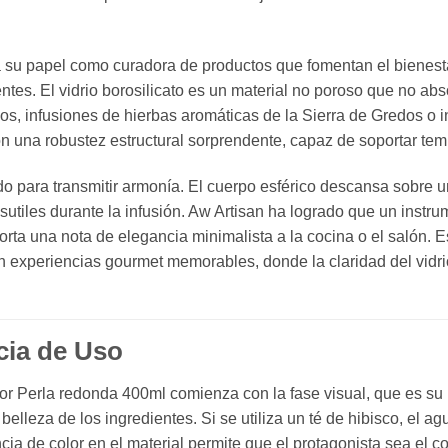
a su papel como curadora de productos que fomentan el bienest
entes.
El vidrio borosilicato es un material no poroso que no abs
os,
infusiones de hierbas aromáticas de la Sierra de Gredos o i
on una robustez estructural sorprendente,
capaz de soportar temp
o para transmitir armonía.
El cuerpo esférico descansa sobre u
sutiles durante la infusión.
Aw Artisan ha logrado que un instru
rta una nota de elegancia minimalista a la cocina o el salón.
Es
 en experiencias gourmet memorables,
donde la claridad del vidri
cia de Uso
sor Perla redonda 400ml comienza con la fase visual,
que es su 
belleza de los ingredientes.
Si se utiliza un té de hibisco,
el agu
ia de color en el material permite que el protagonista sea el col