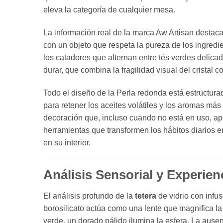
eleva la categoría de cualquier mesa.
La información real de la marca Aw Artisan destac
con un objeto que respeta la pureza de los ingredi
los catadores que alternan entre tés verdes delicad
durar,
que combina la fragilidad visual del cristal c
Todo el diseño de la Perla redonda está estructurad
para retener los aceites volátiles y los aromas más 
decoración que,
incluso cuando no está en uso,
apo
herramientas que transformen los hábitos diarios
en su interior.
Análisis Sensorial y Experien
El análisis profundo de la
tetera
de vidrio con infu
borosilicato actúa como una lente que magnifica la 
verde,
un dorado pálido ilumina la esfera.
La ausenc