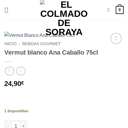
Saltar
0
al
contenido
INICIO
/
BEBIDAS GOURMET
Añadir
Vermut blanco Ana Caballo 75cl
a la
lista de
deseos
24,90
€
1 disponibles
Alternative:
Vermut blanco Ana Caballo 75cl cantidad