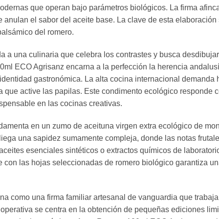
modernas que operan bajo parámetros biológicos. La firma afin
 anulan el sabor del aceite base. La clave de esta elaboración s
 balsámico del romero.
ada a una culinaria que celebra los contrastes y busca desdibujar 
l ECO Agrisanz encarna a la perfección la herencia andalusí de
la identidad gastronómica. La alta cocina internacional demanda
que active las papilas. Este condimento ecológico responde con
spensable en las cocinas creativas.
fundamenta en un zumo de aceituna virgen extra ecológico de 
a una sapidez sumamente compleja, donde las notas frutales in
eites esenciales sintéticos o extractos químicos de laboratorio 
ite con las hojas seleccionadas de romero biológico garantiza u
na como una firma familiar artesanal de vanguardia que trabaja 
 operativa se centra en la obtención de pequeñas ediciones limit