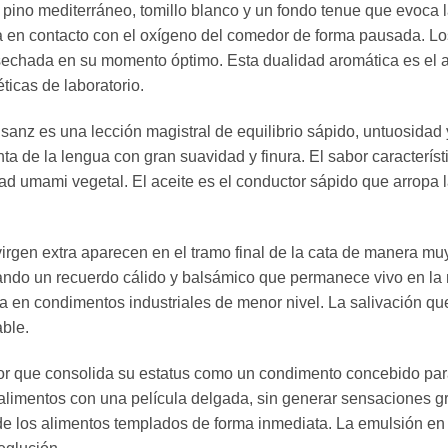
e pino mediterráneo, tomillo blanco y un fondo tenue que evoc
a en contacto con el oxígeno del comedor de forma pausada. Lo
osechada en su momento óptimo. Esta dualidad aromática es el au
ticas de laboratorio.
z es una lección magistral de equilibrio sápido, untuosidad y
unta de la lengua con gran suavidad y finura. El sabor caracterís
d umami vegetal. El aceite es el conductor sápido que arropa 
 virgen extra aparecen en el tramo final de la cata de manera
jando un recuerdo cálido y balsámico que permanece vivo en la 
a en condimentos industriales de menor nivel. La salivación que
able.
factor que consolida su estatus como un condimento concebido p
alimentos con una película delgada, sin generar sensaciones gr
 los alimentos templados de forma inmediata. La emulsión en l