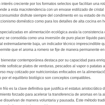
nterés creciente por los formatos selectos que facilitan una ro
 a esta macrotendencia con un envase estilizado de cristal os
el consumidor disfrute siempre del condimento en su estado de 
ccionismo doméstico como para los detalles de alta cocina en ho
especializadas en alimentación ecológica avala la consistencia 
 se consolida como una inversión de puro placer líquido para
al extremadamente baja, un indicador técnico imprescindible qu
permite que el aroma a romero se fije de manera permanente en l
l bienestar contemporánea destaca por su capacidad para enriqu
te sofisticar platos de verduras, pescados al vapor o patatas 
urso muy cotizado por nutricionistas enfocados en la alimentac
o por el equilibrio biológico son conceptos compatibles.
río es la clave definitiva que justifica el estatus aristocrátic
ento forzado para acelerar la transferencia de aromas en la a
se disuelvan de manera voluntaria y pausada. Este método tradic