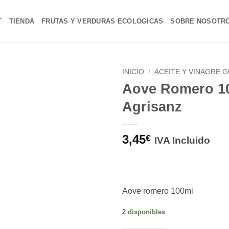
T
TIENDA
FRUTAS Y VERDURAS ECOLOGICAS
SOBRE NOSOTR
INICIO
/
ACEITE Y VINAGRE 
Aove Romero 1
Añadir
Agrisanz
a la
lista de
deseos
3,45
€
IVA Incluido
Aove romero 100ml
2 disponibles
Alternative: