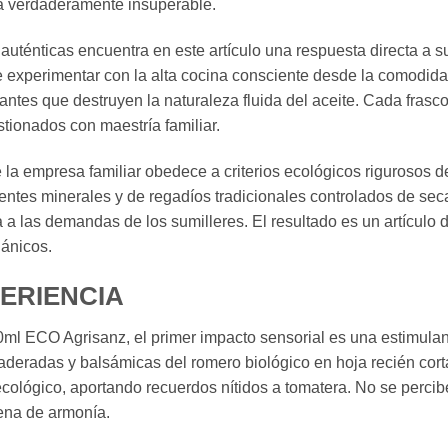
ia verdaderamente insuperable.
ténticas encuentra en este artículo una respuesta directa a s
experimentar con la alta cocina consciente desde la comodida
antes que destruyen la naturaleza fluida del aceite. Cada frasc
stionados con maestría familiar.
de la empresa familiar obedece a criterios ecológicos rigurosos
ntes minerales y de regadíos tradicionales controlados de secan
 a las demandas de los sumilleres. El resultado es un artículo d
gánicos.
PERIENCIA
00ml ECO Agrisanz, el primer impacto sensorial es una estimulan
aderadas y balsámicas del romero biológico en hoja recién cor
xtra ecológico, aportando recuerdos nítidos a tomatera. No se pe
llena de armonía.