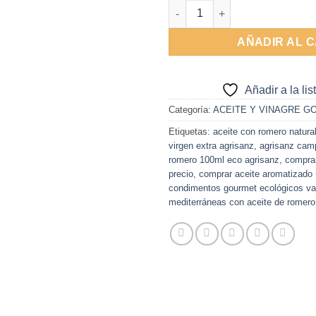
Aove Romero 100ml ECO Agris
AÑADIR AL 
Añadir a la li
Categoría:
ACEITE Y VINAGRE G
Etiquetas:
aceite con romero natura
virgen extra agrisanz
,
agrisanz camp
romero 100ml eco agrisanz
,
comprar
precio
,
comprar aceite aromatizado 
condimentos gourmet ecológicos va
mediterráneas con aceite de romero