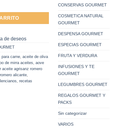
anz cantidad
CONSERVAS GOURMET
COSMETICA NATURAL
CARRITO
GOURMET
DESPENSA GOURMET
sta de deseos
ESPECIAS GOURMET
OURMET
FRUTA Y VERDURA
l para carne
,
aceite de oliva
o de mirra aceites
,
aove
INFUSIONES Y TE
 aceite agrisanz romero
GOURMET
romero alicante
,
lencianos
,
recetas
LEGUMBRES GOURMET
REGALOS GOURMET Y
PACKS
Sin categorizar
VARIOS