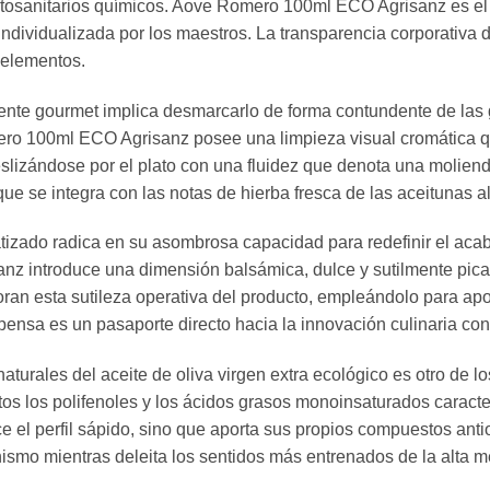
 fitosanitarios químicos. Aove Romero 100ml ECO Agrisanz es e
ndividualizada por los maestros. La transparencia corporativa 
 elementos.
ente gourmet implica desmarcarlo de forma contundente de las
o 100ml ECO Agrisanz posee una limpieza visual cromática que 
deslizándose por el plato con una fluidez que denota una molien
que se integra con las notas de hierba fresca de las aceitunas al
tizado radica en su asombrosa capacidad para redefinir el acab
 introduce una dimensión balsámica, dulce y sutilmente picant
oran esta sutileza operativa del producto, empleándolo para apo
pensa es un pasaporte directo hacia la innovación culinaria co
turales del aceite de oliva virgen extra ecológico es otro de los
 los polifenoles y los ácidos grasos monoinsaturados caracter
e el perfil sápido, sino que aporta sus propios compuestos anti
anismo mientras deleita los sentidos más entrenados de la alta m